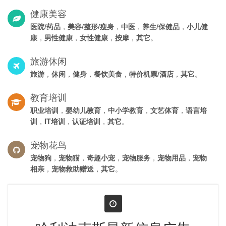
健康美容
医院/药品
，
美容/整形/瘦身
，
中医
，
养生/保健品
，
小儿健
康
，
男性健康
，
女性健康
，
按摩
，
其它
。
旅游休闲
旅游
，
休闲
，
健身
，
餐饮美食
，
特价机票/酒店
，
其它
。
教育培训
职业培训
，
婴幼儿教育
，
中小学教育
，
文艺体育
，
语言培
训
，
IT培训
，
认证培训
，
其它
。
宠物花鸟
宠物狗
，
宠物猫
，
奇趣小宠
，
宠物服务
，
宠物用品
，
宠物
相亲
，
宠物救助赠送
，
其它
。