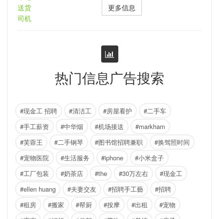
更多信息
热门信息广告搜索
#现金工 招聘
#清洁工
#房屋看护
#二手车
#手工薪资
#中华烟
#机场接送
#markham
#芙蓉王
#二手钢琴
#图书馆招聘兼职
#换驾照时间
#宠物医院
#生活服务
#iphone
#小米盒子
#工厂包装
#奶茶店
#the
#30万左右
#现金工
#ellen huang
#夫妻交友
#招聘手工藝
#招聘
#租房
#搬家
#帮厨
#按摩
#出租
#宠物