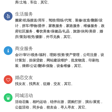
库/土地
，
车位
，
其它
。
生活服务
搬家/机场接送/用车
，
驾校/陪练/代驾
，
装修/改造/翻新/设
计
，
拼车/带物/搭伴
，
家教服务
，
家政服务
，
维修服务
，
政
府社区服务
，
餐饮美食/保健品/礼品
，
旅游/休闲/美容
，
婚
庆/策划/租凭/摄影
，
外币兑换
，
其它
。
商业服务
会计/审计/税务/福利
，
理财/投资/资产管理
，
公司注册
，
设
计策划
，
担保贷款
，
网站建设维护
，
批发物流
，
印刷包
装
，
律师/公证/翻译/保险
，
设备维修
，
其它
。
婚恋交友
找女友
，
找男友
，
征婚
，
交友
，
其它
。
同城活动
活动召集
，
相约运动
，
结伴出游
，
团购打折
，
演出/展览
，
公益活动
，
同乡会
，
校友会
，
寻人寻友
，
其它
。