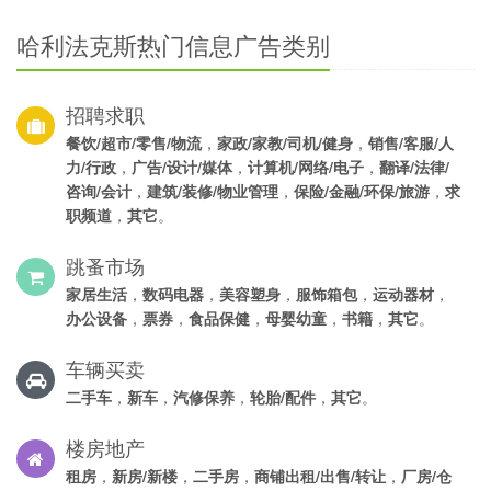
哈利法克斯热门信息广告类别
招聘求职
餐饮/超市/零售/物流
，
家政/家教/司机/健身
，
销售/客服/人
力/行政
，
广告/设计/媒体
，
计算机/网络/电子
，
翻译/法律/
咨询/会计
，
建筑/装修/物业管理
，
保险/金融/环保/旅游
，
求
职频道
，
其它
。
跳蚤市场
家居生活
，
数码电器
，
美容塑身
，
服饰箱包
，
运动器材
，
办公设备
，
票券
，
食品保健
，
母婴幼童
，
书籍
，
其它
。
车辆买卖
二手车
，
新车
，
汽修保养
，
轮胎/配件
，
其它
。
楼房地产
租房
，
新房/新楼
，
二手房
，
商铺出租/出售/转让
，
厂房/仓