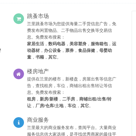
跳蚤市场
兰里跳蚤市场为您提供海量二手货信息广告，免
费发布闲置物品、二手物品出售交换等交易信
息。免费发布搜索：
家居生活
，
数码电器
，
美容塑身
，
服饰箱包
，
运
管
动器材
，
办公设备
，
票券
，
食品保健
，
母婴幼
童
，
书籍
，
其它
。
楼房地产
提供在兰里的楼市，新楼盘，房屋出售等信息广
告，查找租房，车位，商铺出租出售转让等信
息。免费发布搜索：
租房
，
新房/新楼
，
二手房
，
商铺出租/出售/转
让
，
厂房/仓库/土地
，
车位
，
其它
。
商业服务
兰里最大的商业服务发布，查阅平台。大量商业
服务信息供大家选择，是寻找优秀商家的最佳平