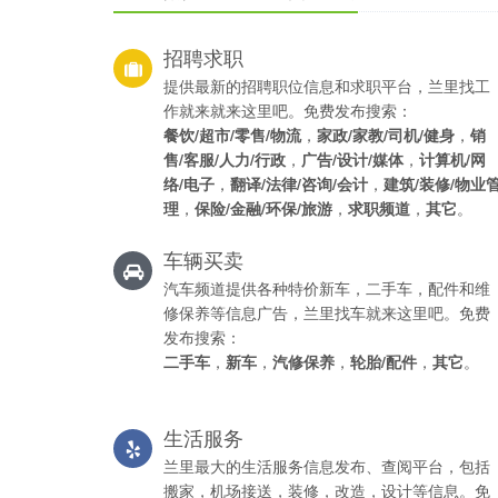
招聘求职
提供最新的招聘职位信息和求职平台，兰里找工
作就来就来这里吧。免费发布搜索：
餐饮/超市/零售/物流
，
家政/家教/司机/健身
，
销
售/客服/人力/行政
，
广告/设计/媒体
，
计算机/网
络/电子
，
翻译/法律/咨询/会计
，
建筑/装修/物业
理
，
保险/金融/环保/旅游
，
求职频道
，
其它
。
车辆买卖
汽车频道提供各种特价新车，二手车，配件和维
修保养等信息广告，兰里找车就来这里吧。免费
发布搜索：
二手车
，
新车
，
汽修保养
，
轮胎/配件
，
其它
。
生活服务
兰里最大的生活服务信息发布、查阅平台，包括
搬家，机场接送，装修，改造，设计等信息。免