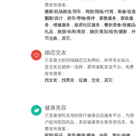
费发布搜索：
搬家/机场接送/用车
，
驾校/陪练/代驾
，
装修/改造
翻新/设计
，
拼车/带物/搭伴
，
家教服务
，
家政服
务
，
维修服务
，
政府社区服务
，
餐饮美食/保健品
礼品
，
旅游/休闲/美容
，
婚庆/策划/租凭/摄影
，
外
币兑换
，
其它
。
婚恋交友
兰里最大的同城婚恋交友网站，帅哥美女如云，
是交友征婚第一选择，爱情速配首选平台。免费
发布搜索：
找女友
，
找男友
，
征婚
，
交友
，
其它
。
健康美容
兰里最便民实用的医疗健康信息服务平台，为用
户提供医院药品，美容健康养生整形资讯等。免
费发布搜索：
医院/药品
，
美容/整形/瘦身
，
中医
，
养生/保健