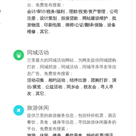
台。免费发布搜索：
/
会计/审计/税务/福利
，
理财/投资/资产管理
，
公司
注册
，
设计策划
，
担保贷款
，
网站建设维护
，
批
/
发物流
，
印刷包装
，
律师/公证/翻译/保险
，
设备
维修
，
其它
。
同城活动
兰里最大的同城活动网站，为网友提供同城团购
打折，同城郊游，同城活动，同城寻亲寻友等信
息广告。免费发布搜索：
活动召集
，
相约运动
，
结伴出游
，
团购打折
，
演
出/展览
，
公益活动
，
同乡会
，
校友会
，
寻人寻
友
，
其它
。
旅游休闲
提供兰里的旅游服务信息，包括特价机票，酒店
餐饮，美食，健身等信息，寻找旅游休闲服务的
平台。免费发布搜索：
旅游
，
休闲
，
健身
，
餐饮美食
，
特价机票/酒店
，