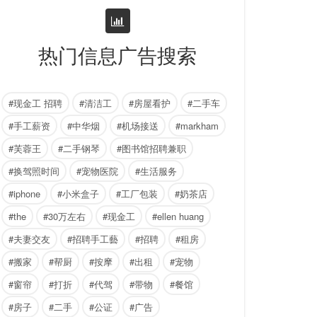
热门信息广告搜索
#现金工 招聘
#清洁工
#房屋看护
#二手车
#手工薪资
#中华烟
#机场接送
#markham
#芙蓉王
#二手钢琴
#图书馆招聘兼职
#换驾照时间
#宠物医院
#生活服务
#iphone
#小米盒子
#工厂包装
#奶茶店
#the
#30万左右
#现金工
#ellen huang
#夫妻交友
#招聘手工藝
#招聘
#租房
#搬家
#帮厨
#按摩
#出租
#宠物
#窗帘
#打折
#代驾
#带物
#餐馆
#房子
#二手
#公证
#广告