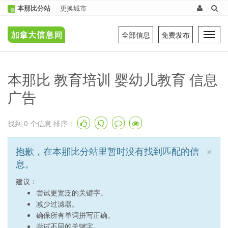
本那比分站
更换城市
全部信息
免费发布
Tog
navi
本那比 教育培训 婴幼儿教育 信息
广告
找到
0
个信息 排序：
×
抱歉，在本那比分站里暂时没有找到匹配的信
息。
建议：
尝试更宽泛的关键字。
减少过滤器。
确保所有单词拼写正确。
尝试不同的关键字。