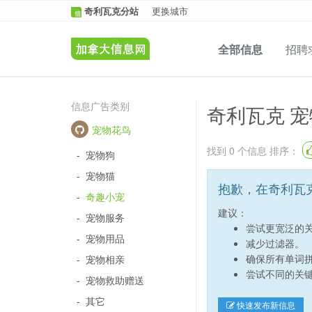
奇利瓦克分站
更换城市
全部信息
招聘
信息广告类别
奇利瓦克 宠
宠物花鸟
找到
0
个信息 排序：
-
宠物狗
-
宠物猫
抱歉，在奇利瓦
-
奇趣小宠
建议：
-
宠物服务
尝试更宽泛的
-
宠物用品
减少过滤器。
确保所有单词
-
宠物相亲
尝试不同的关
-
宠物救助赠送
-
其它
快速发布新信息