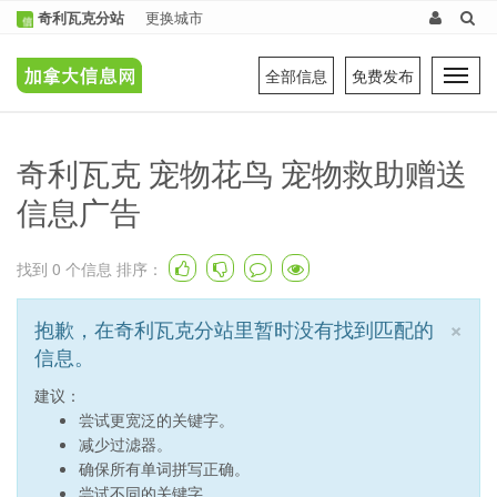
奇利瓦克分站
更换城市
全部信息
免费发布
Tog
navi
奇利瓦克 宠物花鸟 宠物救助赠送
信息广告
找到
0
个信息 排序：
×
抱歉，在奇利瓦克分站里暂时没有找到匹配的
信息。
建议：
尝试更宽泛的关键字。
减少过滤器。
确保所有单词拼写正确。
尝试不同的关键字。